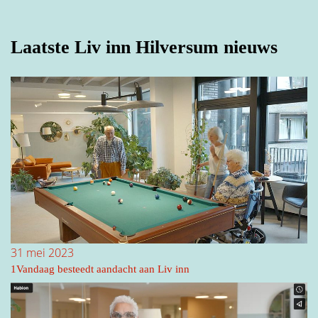
E-mailadres
*
Laatste Liv inn Hilversum nieuws
Tussenvoegsel(s)
Telefoonnummer
*
Achternaam
*
Hoe kunnen we je helpen?
Straat
31 mei 2023
1Vandaag besteedt aandacht aan Liv inn
Huisnummer