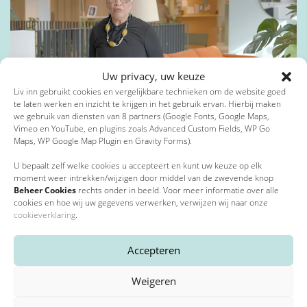
Toevoeging
Privacybeleid
*
Uw privacy, uw keuze
Liv inn gebruikt cookies en vergelijkbare technieken om de website goed
Postcode
*
Ik ga akkoord met het privacybeleid*
te laten werken en inzicht te krijgen in het gebruik ervan. Hierbij maken
15 februari 2023
we gebruik van diensten van 8 partners (Google Fonts, Google Maps,
Vimeo en YouTube, en plugins zoals Advanced Custom Fields, WP Go
Bewegen met Ina
*
Verplichte velden
Maps, WP Google Map Plugin en Gravity Forms).
Plaats
*
U bepaalt zelf welke cookies u accepteert en kunt uw keuze op elk
moment weer intrekken/wijzigen door middel van de zwevende knop
Beheer Cookies
rechts onder in beeld. Voor meer informatie over alle
cookies en hoe wij uw gegevens verwerken, verwijzen wij naar onze
cookieverklaring
.
E-mailadres
*
Accepteren
Weigeren
Telefoonnummer