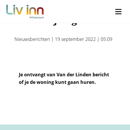
5. Toewijzing
X/Twitter
X/Twitter
Nieuwsberichten | 19 september 2022 | 05:09
Dit veld is bedoeld voor validatiedoeleinden en moet niet worden
Dit veld is bedoeld voor validatiedoeleinden en moet niet worden
gewijzigd.
gewijzigd.
Voornaam
*
Je ontvangt van Van der Linden bericht
Woonachtig
*
of je de woning kunt gaan huren.
Ik woon in Liv inn Hilversum (€30)
Achternaam
*
Ik woon buiten Liv inn Hilversum (€50)
Voorletters
*