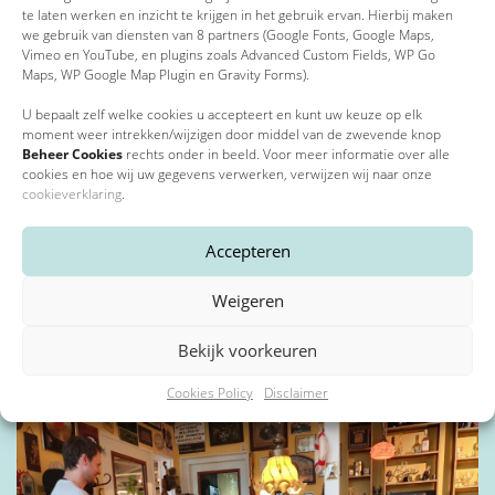
te laten werken en inzicht te krijgen in het gebruik ervan. Hierbij maken
we gebruik van diensten van 8 partners (Google Fonts, Google Maps,
Vimeo en YouTube, en plugins zoals Advanced Custom Fields, WP Go
Maps, WP Google Map Plugin en Gravity Forms).
31 mei 2023
IBAN Bankrekeningnummer
*
U bepaalt zelf welke cookies u accepteert en kunt uw keuze op elk
1Vandaag besteedt aandacht aan Liv inn
moment weer intrekken/wijzigen door middel van de zwevende knop
Beheer Cookies
rechts onder in beeld. Voor meer informatie over alle
cookies en hoe wij uw gegevens verwerken, verwijzen wij naar onze
Door mijn rekeningnummer in te vullen geef ik toestemming voor
cookieverklaring
.
automatische incasso van 30,- per jaar.
Accepteren
Akkoord voorwaarden en privacybeleid
*
Weigeren
Bekijk voorkeuren
15 februari 2023
Door lid te worden ga je akkoord met de
voorwaarden
en ons
Cookies Policy
Disclaimer
Bewegen met Ina
privacybeleid
*
*
Verplichte velden