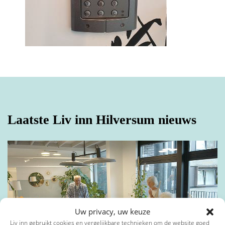
Toevoeging
Privacybeleid
*
Postcode
*
Ik ga akkoord met het privacybeleid*
*
Verplichte velden
Laatste Liv inn Hilversum nieuws
Plaats
*
E-mailadres
*
Uw privacy, uw keuze
Telefoonnummer
Liv inn gebruikt cookies en vergelijkbare technieken om de website goed