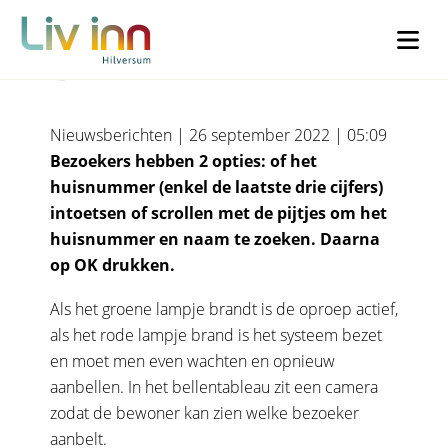
Bellentableau entree
Instagram
Name
Nieuwsberichten | 26 september 2022 | 05:09
Bezoekers hebben 2 opties: of het
Dit veld is bedoeld voor validatiedoeleinden en moet niet worden
Dit veld is bedoeld voor validatiedoeleinden en moet niet worden
huisnummer (enkel de laatste drie cijfers)
gewijzigd.
gewijzigd.
intoetsen of scrollen met de pijtjes om het
huisnummer en naam te zoeken. Daarna
Voornaam
*
Woonachtig
*
op OK drukken.
Als het groene lampje brandt is de oproep actief,
Ik woon in Liv inn Hilversum (€30)
als het rode lampje brand is het systeem bezet
Achternaam
*
en moet men even wachten en opnieuw
aanbellen. In het bellentableau zit een camera
Ik woon buiten Liv inn Hilversum (€50)
zodat de bewoner kan zien welke bezoeker
aanbelt.
Voorletters
*