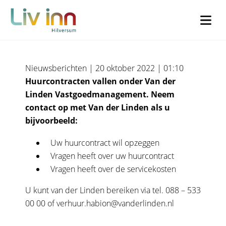
Huurcontracten
Company
Comments
Nieuwsberichten | 20 oktober 2022 | 01:10
Huurcontracten vallen onder Van der
Dit veld is bedoeld voor validatiedoeleinden en moet niet worden
Dit veld is bedoeld voor validatiedoeleinden en moet niet worden
Linden Vastgoedmanagement. Neem
gewijzigd.
gewijzigd.
contact op met Van der Linden als u
bijvoorbeeld:
Voornaam
*
Woonachtig
*
Uw huurcontract wil opzeggen
Vragen heeft over uw huurcontract
Ik woon in Liv inn Hilversum (€30)
Vragen heeft over de servicekosten
Achternaam
*
U kunt van der Linden bereiken via tel. 088 – 533
Ik woon buiten Liv inn Hilversum (€50)
00 00 of verhuur.habion@vanderlinden.nl
Voorletters
*