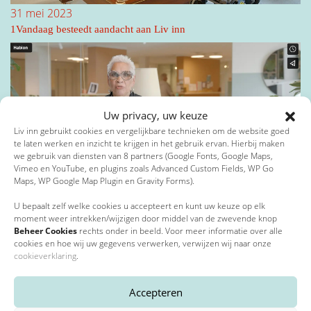
31 mei 2023
Toevoeging
1Vandaag besteedt aandacht aan Liv inn
Privacybeleid
*
Postcode
*
Ik ga akkoord met het privacybeleid*
Uw privacy, uw keuze
Liv inn gebruikt cookies en vergelijkbare technieken om de website goed
*
Verplichte velden
te laten werken en inzicht te krijgen in het gebruik ervan. Hierbij maken
we gebruik van diensten van 8 partners (Google Fonts, Google Maps,
Plaats
*
Vimeo en YouTube, en plugins zoals Advanced Custom Fields, WP Go
Maps, WP Google Map Plugin en Gravity Forms).
15 februari 2023
U bepaalt zelf welke cookies u accepteert en kunt uw keuze op elk
Bewegen met Ina
moment weer intrekken/wijzigen door middel van de zwevende knop
Beheer Cookies
rechts onder in beeld. Voor meer informatie over alle
E-mailadres
*
cookies en hoe wij uw gegevens verwerken, verwijzen wij naar onze
cookieverklaring
.
Accepteren
Telefoonnummer