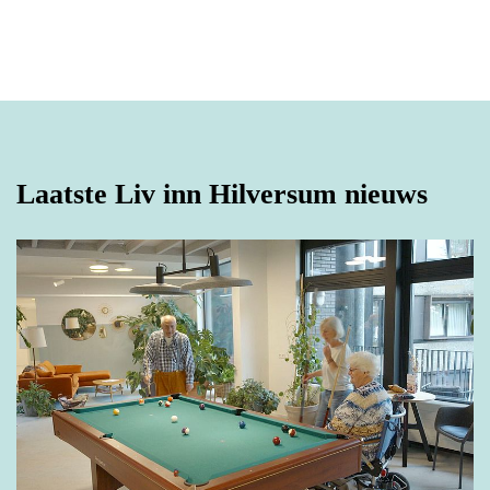
E-mailadres
*
Tussenvoegsel(s)
Telefoonnummer
*
Laatste Liv inn Hilversum nieuws
Achternaam
*
Hoe kunnen we je helpen?
Straat
Huisnummer