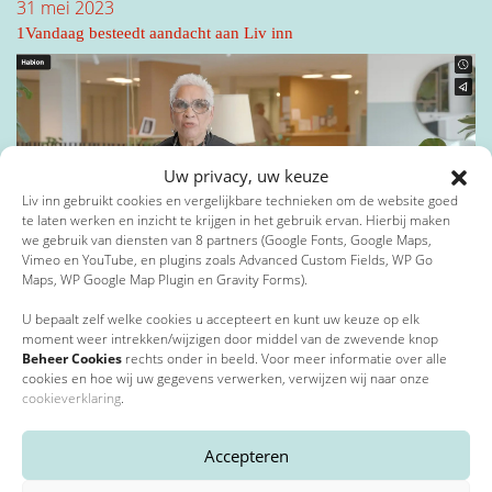
31 mei 2023
1Vandaag besteedt aandacht aan Liv inn
Toevoeging
Privacybeleid
*
Postcode
*
Ik ga akkoord met het privacybeleid*
Uw privacy, uw keuze
Liv inn gebruikt cookies en vergelijkbare technieken om de website goed
*
Verplichte velden
te laten werken en inzicht te krijgen in het gebruik ervan. Hierbij maken
we gebruik van diensten van 8 partners (Google Fonts, Google Maps,
Vimeo en YouTube, en plugins zoals Advanced Custom Fields, WP Go
Plaats
*
Maps, WP Google Map Plugin en Gravity Forms).
15 februari 2023
Bewegen met Ina
U bepaalt zelf welke cookies u accepteert en kunt uw keuze op elk
moment weer intrekken/wijzigen door middel van de zwevende knop
Beheer Cookies
rechts onder in beeld. Voor meer informatie over alle
E-mailadres
*
cookies en hoe wij uw gegevens verwerken, verwijzen wij naar onze
cookieverklaring
.
Accepteren
Telefoonnummer