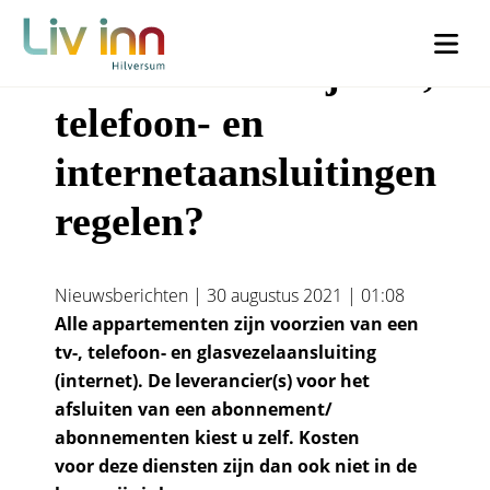
Moet ik zelf mijn tv-,
telefoon- en
URL
Phone
internetaansluitingen
Dit veld is bedoeld voor validatiedoeleinden en moet niet worden
Dit veld is bedoeld voor validatiedoeleinden en moet niet worden
regelen?
gewijzigd.
gewijzigd.
Voornaam
*
Woonachtig
*
Nieuwsberichten | 30 augustus 2021 | 01:08
Alle appartementen zijn voorzien van een
tv-, telefoon- en glasvezelaansluiting
Ik woon in Liv inn Hilversum (€30)
(internet). De leverancier(s) voor het
Achternaam
*
afsluiten van een abonnement/
Ik woon buiten Liv inn Hilversum (€50)
abonnementen kiest u zelf. Kosten
voor deze diensten zijn dan ook niet in de
Voorletters
*