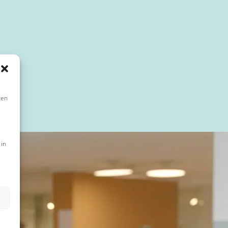
ten
 in
n