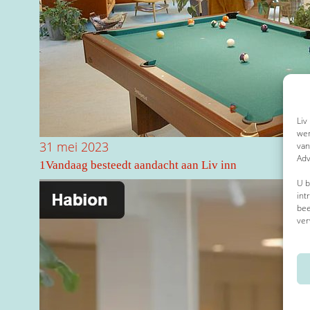
Liv
wer
31 mei 2023
van
Adv
1Vandaag besteedt aandacht aan Liv inn
U b
int
bee
ver