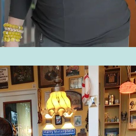
Akkoord voorwaard
privacybeleid
*
Door lid te worden ga je akko
ons
privacybeleid
*
*
Verplichte velden