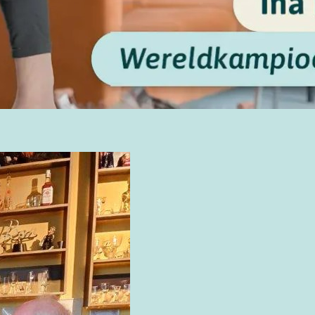
en en
ord met de
voorwaarden
en