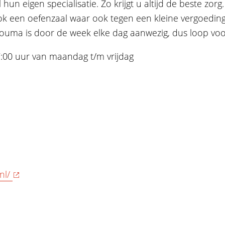
n eigen specialisatie. Zo krijgt u altijd de beste zor
ok een oefenzaal waar ook tegen een kleine vergoedin
ouma is door de week elke dag aanwezig, dus loop voo
7:00 uur van maandag t/m vrijdag
Company
Dit veld is bedoeld voor valid
nl/
niet worden gewijzigd.
Woonachtig
*