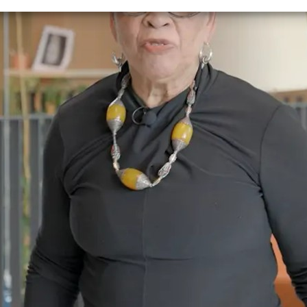
E-mailadres
*
Telefoonnummer
Privacybeleid
*
IBAN Bankrekeningnummer
*
Ik ga akkoord met het privacy
*
Verplichte velden
Door mijn rekeningnummer in t
toestemming voor automatische
jaar.