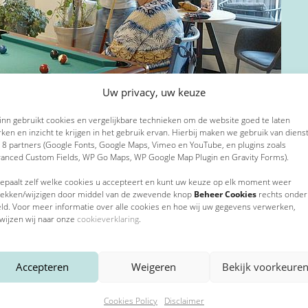
Straat
E-mailadres
*
Huisnummer
Uw privacy, uw keuze
 inn gebruikt cookies en vergelijkbare technieken om de website goed te laten
ken en inzicht te krijgen in het gebruik ervan. Hierbij maken we gebruik van diens
Telefoonnummer
*
 8 partners (Google Fonts, Google Maps, Vimeo en YouTube, en plugins zoals
Toevoeging
anced Custom Fields, WP Go Maps, WP Google Map Plugin en Gravity Forms).
epaalt zelf welke cookies u accepteert en kunt uw keuze op elk moment weer
rekken/wijzigen door middel van de zwevende knop
Beheer Cookies
rechts onder
Hoe kunnen we je helpen?
ld. Voor meer informatie over alle cookies en hoe wij uw gegevens verwerken,
Postcode
*
wijzen wij naar onze
cookieverklaring
.
Accepteren
Weigeren
Bekijk voorkeure
Plaats
*
Cookies Policy
Disclaimer