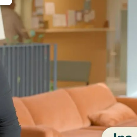
beleid*
e vullen geef ik
 incasso van 30,- per