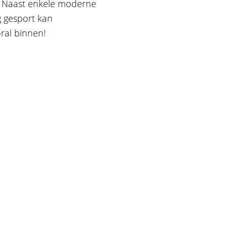
g. Naast enkele moderne
g gesport kan
ral binnen!
atiedoeleinden en moet