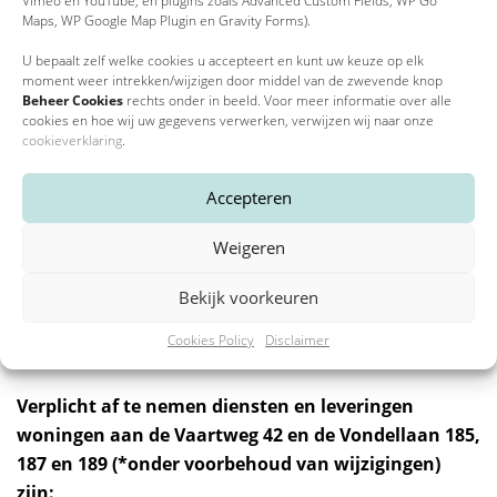
Vimeo en YouTube, en plugins zoals Advanced Custom Fields, WP Go
voorschot van deze service- en stookkosten.
Maps, WP Google Map Plugin en Gravity Forms).
Voor de woningen aan de Vaartweg 42 en de Vondellaan
U bepaalt zelf welke cookies u accepteert en kunt uw keuze op elk
moment weer intrekken/wijzigen door middel van de zwevende knop
185, 187 en 189 is dit zo’n € 150,- per appartement per
Beheer Cookies
rechts onder in beeld. Voor meer informatie over alle
maand. (*Prijspeil 2021 en onder voorbehoud van
cookies en hoe wij uw gegevens verwerken, verwijzen wij naar onze
cookieverklaring
.
wijzigingen.) Het bedrag van de servicekosten is € 50,- en
voor de stookkosten (gas en elektra) € 100.
Accepteren
De woningen aan de Vondellaan 101-183 betalen geen
Weigeren
voorschot stookkosten omdat er een eigen CV ketel is. Hier
is alleen sprake van servicekosten voor een bedrag van €
Bekijk voorkeuren
42 per maand. (*Prijspeil 2021 en onder voorbehoud van
wijzigingen.)
Cookies Policy
Disclaimer
Verplicht af te nemen diensten en leveringen
woningen aan de Vaartweg 42 en de Vondellaan 185,
187 en 189 (*onder voorbehoud van wijzigingen)
zijn: