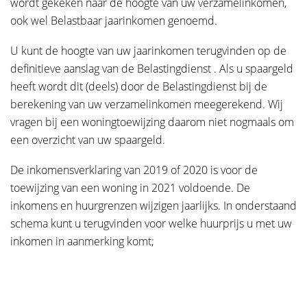
wordt gekeken naar de hoogte van uw verzamelinkomen,
ook wel Belastbaar jaarinkomen genoemd.
U kunt de hoogte van uw jaarinkomen terugvinden op de
IBAN Bankrekeningnummer
*
definitieve aanslag van de Belastingdienst . Als u spaargeld
heeft wordt dit (deels) door de Belastingdienst bij de
berekening van uw verzamelinkomen meegerekend. Wij
Door mijn rekeningnummer in te vullen geef ik toestemming voor
vragen bij een woningtoewijzing daarom niet nogmaals om
automatische incasso van 30,- per jaar.
een overzicht van uw spaargeld.
Akkoord voorwaarden en privacybeleid
*
De inkomensverklaring van 2019 of 2020 is voor de
toewijzing van een woning in 2021 voldoende. De
inkomens en huurgrenzen wijzigen jaarlijks. In onderstaand
schema kunt u terugvinden voor welke huurprijs u met uw
inkomen in aanmerking komt;
Door lid te worden ga je akkoord met de
voorwaarden
en ons
privacybeleid
*
*
Verplichte velden