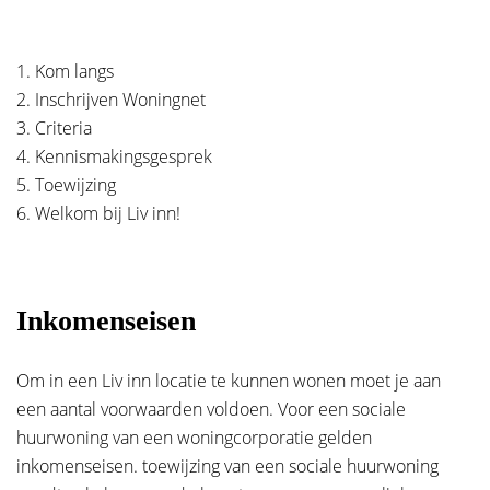
Toevoeging
1. Kom langs
Privacybeleid
*
2. Inschrijven Woningnet
3. Criteria
Postcode
*
4. Kennismakingsgesprek
Ik ga akkoord met het privacybeleid*
5. Toewijzing
6. Welkom bij Liv inn!
*
Verplichte velden
Plaats
*
Inkomenseisen
E-mailadres
*
Om in een Liv inn locatie te kunnen wonen moet je aan
een aantal voorwaarden voldoen. Voor een sociale
huurwoning van een woningcorporatie gelden
inkomenseisen. toewijzing van een sociale huurwoning
Telefoonnummer