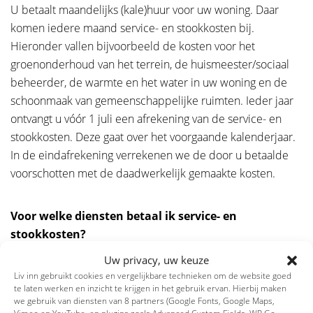
U betaalt maandelijks (kale)huur voor uw woning. Daar
komen iedere maand service- en stookkosten bij.
Hieronder vallen bijvoorbeeld de kosten voor het
groenonderhoud van het terrein, de huismeester/sociaal
beheerder, de warmte en het water in uw woning en de
schoonmaak van gemeenschappelijke ruimten. Ieder jaar
ontvangt u vóór 1 juli een afrekening van de service- en
stookkosten. Deze gaat over het voorgaande kalenderjaar.
In de eindafrekening verrekenen we de door u betaalde
voorschotten met de daadwerkelijk gemaakte kosten.
Voor welke diensten betaal ik service- en
stookkosten?
Uw privacy, uw keuze
In Liv inn Hilversum maakt u gebruik van verschillende
Liv inn gebruikt cookies en vergelijkbare technieken om de website goed
leveringen en diensten. Hiervoor brengen we service- en
te laten werken en inzicht te krijgen in het gebruik ervan. Hierbij maken
stookkosten in rekening. Maandelijks betaalt u een
we gebruik van diensten van 8 partners (Google Fonts, Google Maps,