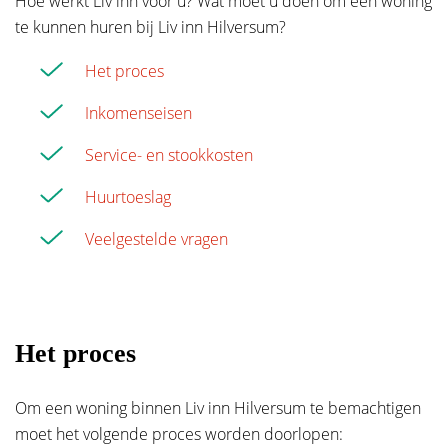
Hoe werkt Liv inn voor u? Wat moet u doen om een woning
E-mailadres
*
te kunnen huren bij Liv inn Hilversum?
Het proces
Tussenvoegsel(s)
Telefoonnummer
*
Inkomenseisen
Service- en stookkosten
Achternaam
*
Huurtoeslag
Hoe kunnen we je helpen?
Veelgestelde vragen
Straat
Het proces
Huisnummer
Om een woning binnen Liv inn Hilversum te bemachtigen
moet het volgende proces worden doorlopen: