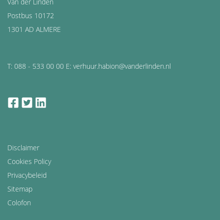
Van der Linden
Postbus 10172
1301 AD ALMERE
T: 088 - 533 00 00 E: verhuur.habion@vanderlinden.nl
facebook
twitter
linkedin
Disclaimer
Cookies Policy
Privacybeleid
Sitemap
Colofon