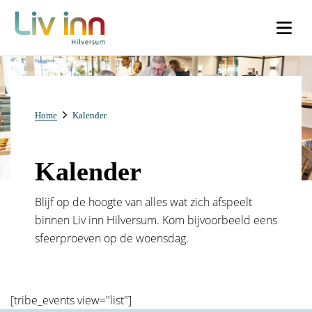
Name
Facebook
Home
Kalender
Dit veld is bedoeld voor validatiedoeleinden en moet niet worden
Dit veld is bedoeld voor validatiedoeleinden en moet niet worden
gewijzigd.
gewijzigd.
Kalender
Voornaam
*
Woonachtig
*
Blijf op de hoogte van alles wat zich afspeelt
binnen Liv inn Hilversum. Kom bijvoorbeeld eens
Ik woon in Liv inn Hilversum (€30)
sfeerproeven op de woensdag.
Achternaam
*
Ik woon buiten Liv inn Hilversum (€50)
[tribe_events view="list"]
Voorletters
*