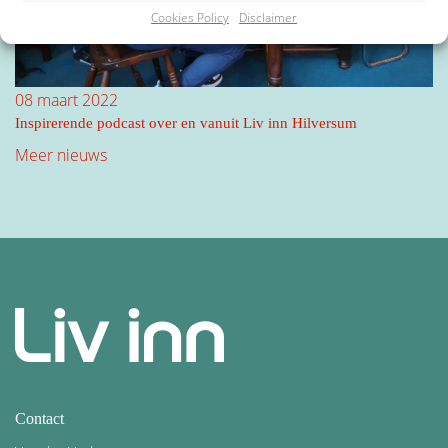
Cookies Policy
Disclaimer
IBAN Bankrekeningnummer
*
08 maart 2022
Inspirerende podcast over en vanuit Liv inn Hilversum
Meer nieuws
Door mijn rekeningnummer in te vullen geef ik toestemming voor
automatische incasso van 30,- per jaar.
Akkoord voorwaarden en privacybeleid
*
Door lid te worden ga je akkoord met de
voorwaarden
en ons
privacybeleid
*
Contact
*
Verplichte velden