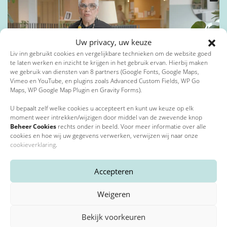
Toevoeging
Uw privacy, uw keuze
Privacybeleid
*
Liv inn gebruikt cookies en vergelijkbare technieken om de website goed
te laten werken en inzicht te krijgen in het gebruik ervan. Hierbij maken
Postcode
*
we gebruik van diensten van 8 partners (Google Fonts, Google Maps,
Ik ga akkoord met het privacybeleid*
Vimeo en YouTube, en plugins zoals Advanced Custom Fields, WP Go
15 februari 2023
Maps, WP Google Map Plugin en Gravity Forms).
*
Verplichte velden
Bewegen met Ina
U bepaalt zelf welke cookies u accepteert en kunt uw keuze op elk
moment weer intrekken/wijzigen door middel van de zwevende knop
Plaats
*
Beheer Cookies
rechts onder in beeld. Voor meer informatie over alle
cookies en hoe wij uw gegevens verwerken, verwijzen wij naar onze
cookieverklaring
.
Accepteren
E-mailadres
*
Weigeren
Bekijk voorkeuren
Telefoonnummer