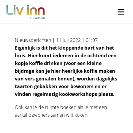
De Leefkeuken
Instagram
Phone
Nieuwsberichten | 11 juli 2022 | 01:07
Eigenlijk is dit het kloppende hart van het
Dit veld is bedoeld voor validatiedoeleinden en moet niet worden
Dit veld is bedoeld voor validatiedoeleinden en moet niet worden
huis. Hier komt iedereen in de ochtend een
gewijzigd.
gewijzigd.
kopje koffie drinken (voor een kleine
bijdrage kan je hier heerlijke koffie maken
Voornaam
*
Woonachtig
*
van vers gemalen bonen), worden dagelijks
taarten gebakken voor bewoners en er
vinden regelmatig kookworkshops plaats.
Ik woon in Liv inn Hilversum (€30)
Achternaam
*
Ook kan je de ruimte boeken als je met een
aantal bewoners samen wilt koken.
Ik woon buiten Liv inn Hilversum (€50)
Voorletters
*