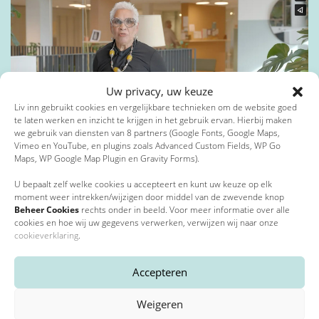
Toevoeging
Privacybeleid
*
Uw privacy, uw keuze
Postcode
*
Ik ga akkoord met het privacybeleid*
Liv inn gebruikt cookies en vergelijkbare technieken om de website goed
te laten werken en inzicht te krijgen in het gebruik ervan. Hierbij maken
we gebruik van diensten van 8 partners (Google Fonts, Google Maps,
*
Verplichte velden
15 februari 2023
Vimeo en YouTube, en plugins zoals Advanced Custom Fields, WP Go
Bewegen met Ina
Maps, WP Google Map Plugin en Gravity Forms).
Plaats
*
U bepaalt zelf welke cookies u accepteert en kunt uw keuze op elk
moment weer intrekken/wijzigen door middel van de zwevende knop
Beheer Cookies
rechts onder in beeld. Voor meer informatie over alle
cookies en hoe wij uw gegevens verwerken, verwijzen wij naar onze
cookieverklaring
.
E-mailadres
*
Accepteren
Weigeren
Telefoonnummer