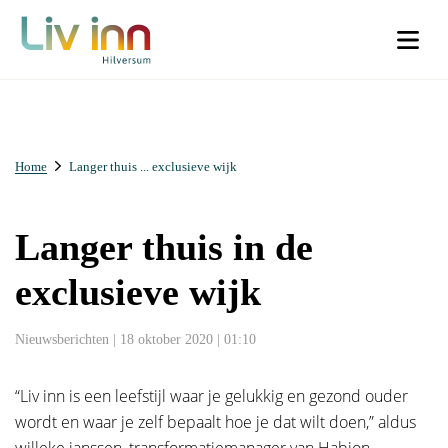
Facebook
Instagram
Home
Langer thuis ... exclusieve wijk
Dit veld is bedoeld voor validatiedoeleinden en moet niet worden
Dit veld is bedoeld voor validatiedoeleinden en moet niet worden
gewijzigd.
gewijzigd.
Langer thuis in de
Voornaam
*
Woonachtig
*
exclusieve wijk
Ik woon in Liv inn Hilversum (€30)
Nieuwsberichten | 18 oktober 2020 | 01:10
Achternaam
*
Ik woon buiten Liv inn Hilversum (€50)
“Liv inn is een leefstijl waar je gelukkig en gezond ouder
wordt en waar je zelf bepaalt hoe je dat wilt doen,” aldus
Voorletters
*