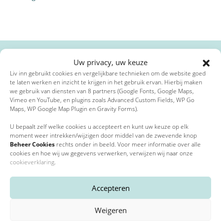
IBAN Bankrekeningnummer
*
Uw privacy, uw keuze
Liv inn gebruikt cookies en vergelijkbare technieken om de website goed
Laatste Liv inn Hilversum nieuws
te laten werken en inzicht te krijgen in het gebruik ervan. Hierbij maken
Door mijn rekeningnummer in te vullen geef ik toestemming voor
we gebruik van diensten van 8 partners (Google Fonts, Google Maps,
automatische incasso van 30,- per jaar.
Vimeo en YouTube, en plugins zoals Advanced Custom Fields, WP Go
Maps, WP Google Map Plugin en Gravity Forms).
Akkoord voorwaarden en privacybeleid
*
U bepaalt zelf welke cookies u accepteert en kunt uw keuze op elk
moment weer intrekken/wijzigen door middel van de zwevende knop
Beheer Cookies
rechts onder in beeld. Voor meer informatie over alle
cookies en hoe wij uw gegevens verwerken, verwijzen wij naar onze
cookieverklaring
.
Door lid te worden ga je akkoord met de
voorwaarden
en ons
privacybeleid
*
Accepteren
Weigeren
*
Verplichte velden