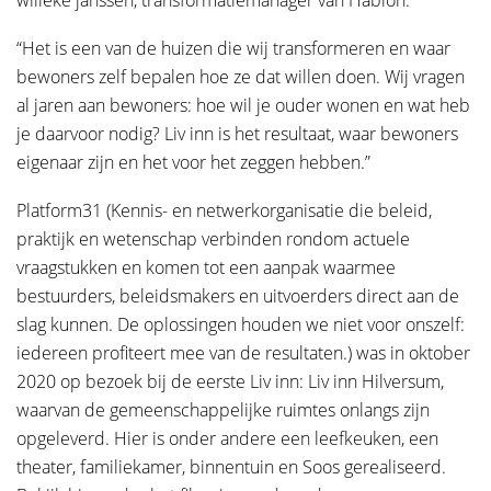
willeke janssen, transformatiemanager van Habion.
E-mailadres
*
“Het is een van de huizen die wij transformeren en waar
bewoners zelf bepalen hoe ze dat willen doen. Wij vragen
Tussenvoegsel(s)
al jaren aan bewoners: hoe wil je ouder wonen en wat heb
Telefoonnummer
*
je daarvoor nodig? Liv inn is het resultaat, waar bewoners
eigenaar zijn en het voor het zeggen hebben.”
Platform31 (Kennis- en netwerkorganisatie die beleid,
Achternaam
*
Hoe kunnen we je helpen?
praktijk en wetenschap verbinden rondom actuele
vraagstukken en komen tot een aanpak waarmee
bestuurders, beleidsmakers en uitvoerders direct aan de
Straat
slag kunnen. De oplossingen houden we niet voor onszelf:
iedereen profiteert mee van de resultaten.) was in oktober
2020 op bezoek bij de eerste Liv inn: Liv inn Hilversum,
waarvan de gemeenschappelijke ruimtes onlangs zijn
Huisnummer
opgeleverd. Hier is onder andere een leefkeuken, een
theater, familiekamer, binnentuin en Soos gerealiseerd.