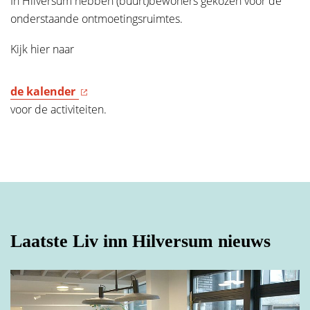
In Hilversum hebben (buurt)bewoners gekozen voor de
E-mailadres
*
onderstaande ontmoetingsruimtes.
Kijk hier naar
Tussenvoegsel(s)
Telefoonnummer
*
de kalender
voor de activiteiten.
Achternaam
*
Hoe kunnen we je helpen?
Straat
Laatste Liv inn Hilversum nieuws
Huisnummer