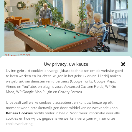
Toevoeging
Privacybeleid
*
Postcode
*
Ik ga akkoord met het privacybeleid*
31 mei 2023
*
Verplichte velden
1Vandaag besteedt aandacht aan Liv inn
Uw privacy, uw keuze
Liv inn gebruikt cookies en vergelijkbare technieken om de website goed
Plaats
*
te laten werken en inzicht te krijgen in het gebruik ervan. Hierbij maken
we gebruik van diensten van 8 partners (Google Fonts, Google Maps,
Vimeo en YouTube, en plugins zoals Advanced Custom Fields, WP Go
Maps, WP Google Map Plugin en Gravity Forms).
E-mailadres
*
U bepaalt zelf welke cookies u accepteert en kunt uw keuze op elk
moment weer intrekken/wijzigen door middel van de zwevende knop
Beheer Cookies
rechts onder in beeld. Voor meer informatie over alle
cookies en hoe wij uw gegevens verwerken, verwijzen wij naar onze
cookieverklaring
.
Telefoonnummer
15 februari 2023