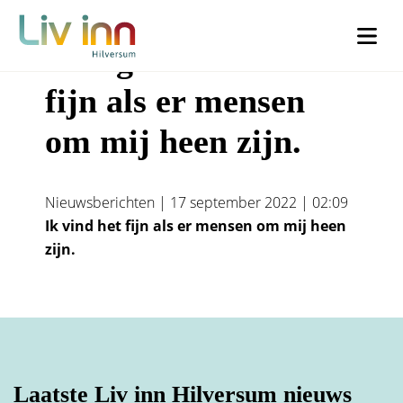
Vraag 1 – Ik vind het
fijn als er mensen
Company
LinkedIn
om mij heen zijn.
Dit veld is bedoeld voor validatiedoeleinden en moet niet worden
Dit veld is bedoeld voor validatiedoeleinden en moet niet worden
gewijzigd.
gewijzigd.
Nieuwsberichten | 17 september 2022 | 02:09
Ik vind het fijn als er mensen om mij heen
Voornaam
*
Woonachtig
*
zijn.
Ik woon in Liv inn Hilversum (€30)
Achternaam
*
Ik woon buiten Liv inn Hilversum (€50)
Laatste Liv inn Hilversum nieuws
Voorletters
*