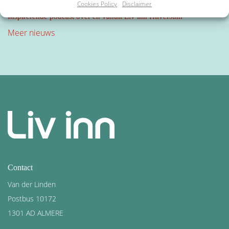
08 maart 2022
Cookies Policy
Disclaimer
Inspirerende podcast over en vanuit Liv inn Hilversum
Meer nieuws
IBAN Bankrekeningnummer
*
Door mijn rekeningnummer in te vullen geef ik toestemming voor
automatische incasso van 30,- per jaar.
Akkoord voorwaarden en privacybeleid
*
Contact
Door lid te worden ga je akkoord met de
voorwaarden
en ons
Van der Linden
privacybeleid
*
Postbus 10172
1301 AD ALMERE
*
Verplichte velden