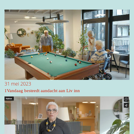
E-mailadres
*
Tussenvoegsel(s)
Telefoonnummer
*
Achternaam
*
Hoe kunnen we je helpen?
31 mei 2023
Straat
1Vandaag besteedt aandacht aan Liv inn
Huisnummer