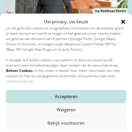
Toevoeging
Uw privacy, uw keuze
Privacybeleid
*
15 februari 2023
Liv inn gebruikt cookies en vergelijkbare technieken om de website goed
Bewegen met Ina
te laten werken en inzicht te krijgen in het gebruik ervan. Hierbij maken
we gebruik van diensten van 8 partners (Google Fonts, Google Maps,
Postcode
*
Ik ga akkoord met het privacybeleid*
Vimeo en YouTube, en plugins zoals Advanced Custom Fields, WP Go
Maps, WP Google Map Plugin en Gravity Forms).
*
Verplichte velden
U bepaalt zelf welke cookies u accepteert en kunt uw keuze op elk
moment weer intrekken/wijzigen door middel van de zwevende knop
Beheer Cookies
rechts onder in beeld. Voor meer informatie over alle
Plaats
*
cookies en hoe wij uw gegevens verwerken, verwijzen wij naar onze
cookieverklaring
.
Accepteren
E-mailadres
*
Weigeren
Bekijk voorkeuren
Telefoonnummer