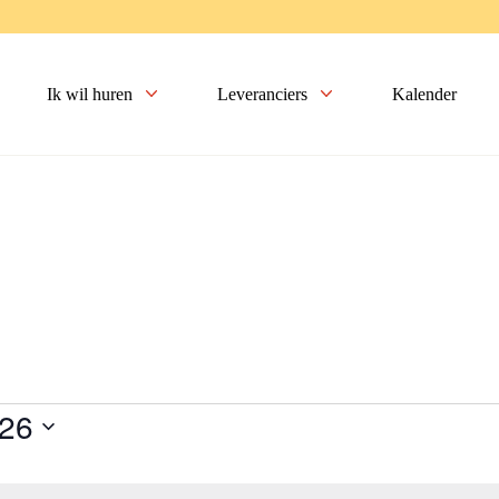
Ik wil huren
Leveranciers
Kalender
Facebook
Dit veld is bedoeld voor valid
niet worden gewijzigd.
Woonachtig
*
Ik woon in Liv inn Hilvers
026
Ik woon buiten Liv inn Hil