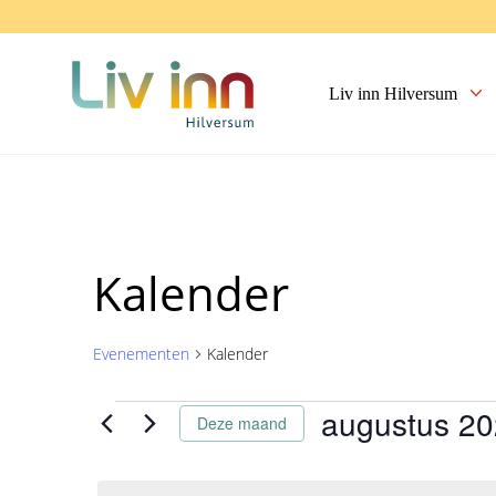
Liv inn Hilversum
Kalender
Evenementen
Kalender
augustus 2
Evenementen
Deze maand
Selecteer
een