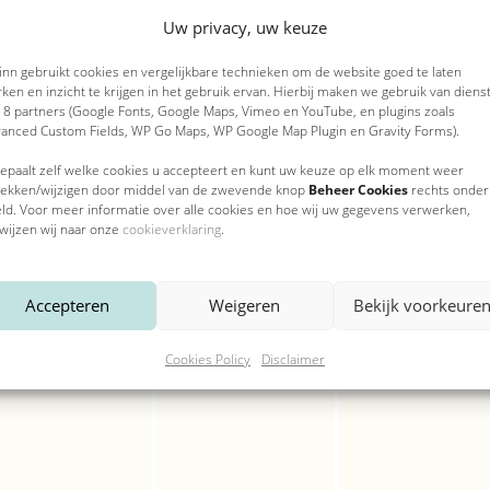
Huisnummer
en,
evenementen,
evenementen,
evene
Uw privacy, uw keuze
 inn gebruikt cookies en vergelijkbare technieken om de website goed te laten
ken en inzicht te krijgen in het gebruik ervan. Hierbij maken we gebruik van diens
Telefoonnummer
*
 8 partners (Google Fonts, Google Maps, Vimeo en YouTube, en plugins zoals
Toevoeging
anced Custom Fields, WP Go Maps, WP Google Map Plugin en Gravity Forms).
0
0
0
19
20
21
epaalt zelf welke cookies u accepteert en kunt uw keuze op elk moment weer
en,
evenementen,
evenementen,
evene
rekken/wijzigen door middel van de zwevende knop
Beheer Cookies
rechts onder
Hoe kunnen we je helpen?
ld. Voor meer informatie over alle cookies en hoe wij uw gegevens verwerken,
Postcode
*
wijzen wij naar onze
cookieverklaring
.
Accepteren
Weigeren
Bekijk voorkeure
0
0
0
26
27
28
Plaats
*
Cookies Policy
Disclaimer
en,
evenementen,
evenementen,
evene
E-mailadres
*