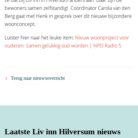
ze dat bij Liv Inn in Hilversum anders aan. Daar zijn de
E-mailadres
*
bewoners samen zelfstandig! Coördinator Carola van den
Berg gaat met Henk in gesprek over dit nieuwe bijzondere
woonconcept.
Tussenvoegsel(s)
Telefoonnummer
*
Luister hier naar het leuke item:
Nieuw woonproject voor
ouderen: Samen gelukkig oud worden | NPO Radio 5
Achternaam
*
Hoe kunnen we je helpen?
Terug naar nieuwsoverzicht
Straat
Huisnummer
Laatste Liv inn Hilversum nieuws