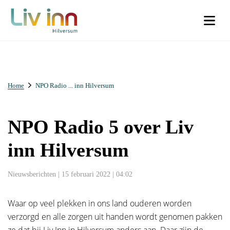
URL
Phone
Home
NPO Radio ... inn Hilversum
Dit veld is bedoeld voor validatiedoeleinden en moet niet worden
Dit veld is bedoeld voor validatiedoeleinden en moet niet worden
gewijzigd.
gewijzigd.
NPO Radio 5 over Liv
Voornaam
*
Woonachtig
*
inn Hilversum
Ik woon in Liv inn Hilversum (€30)
Nieuwsberichten | 15 februari 2022 | 04:02
Achternaam
*
Ik woon buiten Liv inn Hilversum (€50)
Waar op veel plekken in ons land ouderen worden
verzorgd en alle zorgen uit handen wordt genomen pakken
Voorletters
*