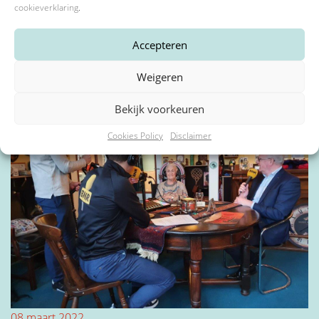
cookieverklaring
.
Accepteren
15 februari 2023
IBAN Bankrekeningnummer
*
Bewegen met Ina
Weigeren
Bekijk voorkeuren
Door mijn rekeningnummer in te vullen geef ik toestemming voor
Cookies Policy
Disclaimer
automatische incasso van 30,- per jaar.
Akkoord voorwaarden en privacybeleid
*
Door lid te worden ga je akkoord met de
voorwaarden
en ons
privacybeleid
*
*
Verplichte velden
08 maart 2022