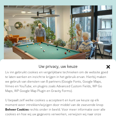
Toevoeging
Privacybeleid
*
Postcode
*
Ik ga akkoord met het privacybeleid*
*
Verplichte velden
Plaats
*
Uw privacy, uw keuze
31 mei 2023
Liv inn gebruikt cookies en vergelijkbare technieken om de website goed
1Vandaag besteedt aandacht aan Liv inn
te laten werken en inzicht te krijgen in het gebruik ervan. Hierbij maken
we gebruik van diensten van 8 partners (Google Fonts, Google Maps,
Vimeo en YouTube, en plugins zoals Advanced Custom Fields, WP Go
E-mailadres
*
Maps, WP Google Map Plugin en Gravity Forms).
U bepaalt zelf welke cookies u accepteert en kunt uw keuze op elk
moment weer intrekken/wijzigen door middel van de zwevende knop
Beheer Cookies
rechts onder in beeld. Voor meer informatie over alle
Telefoonnummer
cookies en hoe wij uw gegevens verwerken, verwijzen wij naar onze